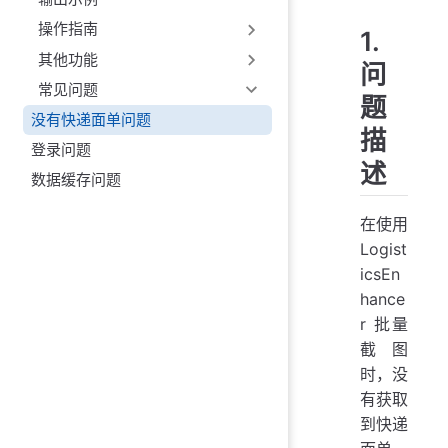
操作指南
1.
其他功能
问
常见问题
题
没有快递面单问题
描
登录问题
述
数据缓存问题
在使用
Logist
icsEn
hance
r 批量
截图
时，没
有获取
到快递