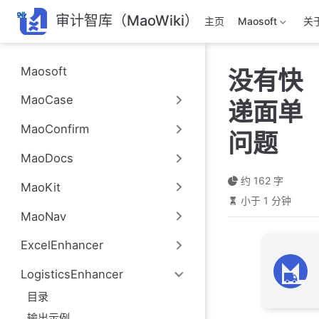
跳
审计智库（MaoWiki）
主页
Maosoft
关
至
主
要
Maosoft
没有快
內
容
MaoCase
递面单
MaoConfirm
问题
MaoDocs
约 162 字
MaoKit
小于 1 分钟
MaoNav
ExcelEnhancer
LogisticsEnhancer
目录
输出示例