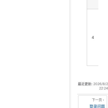
面
网
环
问
题
4
网
较
慢
网
波
最近更新:
2026/8/2
22:24
下一页
登录问题