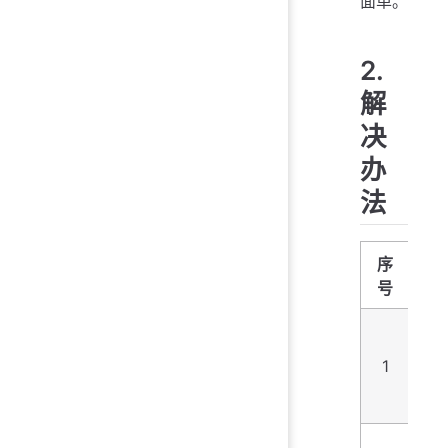
面单。
2.
解
决
办
法
序
原
号
说
未
录
1
递
网