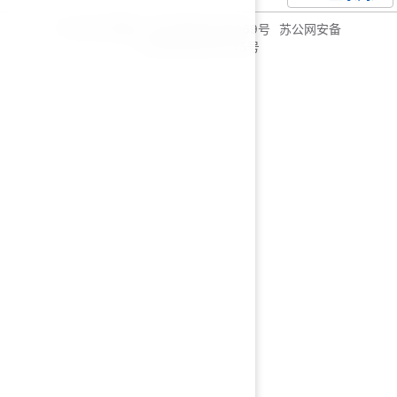
© 2026 毛燕庆
苏ICP备18066969号
苏公网安备
32059002004735号