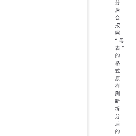
分
后
会
按
照
“母
表”
的
格
式
原
样
刷
新
拆
分
后
的