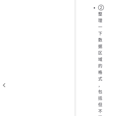
②
整
理
一
下
数
据
区
域
的
格
式
，
包
括
但
不