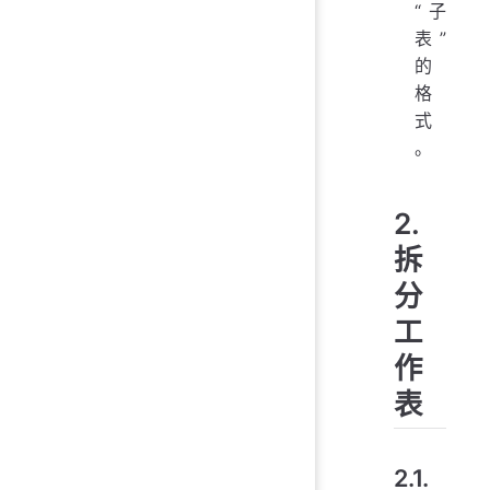
“子
表”
的
格
式
。
2.
拆
分
工
作
表
2.1.