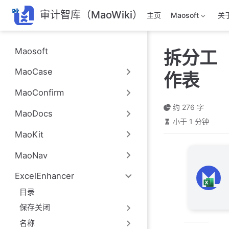
跳
审计智库（MaoWiki）
主页
Maosoft
关
至
主
要
Maosoft
拆分工
內
容
MaoCase
作表
MaoConfirm
约 276 字
MaoDocs
小于 1 分钟
MaoKit
MaoNav
ExcelEnhancer
目录
保存关闭
名称