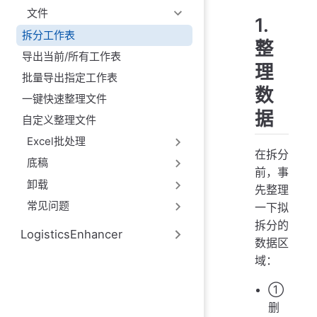
文件
1.
拆分工作表
整
导出当前/所有工作表
理
批量导出指定工作表
数
一键快速整理文件
据
自定义整理文件
Excel批处理
在拆分
底稿
前，事
卸载
先整理
常见问题
一下拟
拆分的
LogisticsEnhancer
数据区
域：
①
删