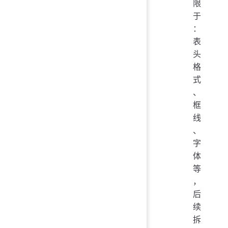
限
于
：
表
头
格
式
、
框
线
、
字
体
等
，
后
续
拆