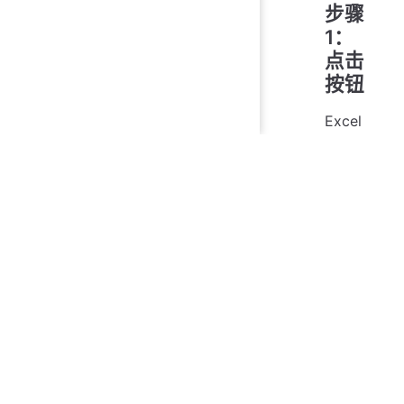
步骤
1：
点击
按钮
Excel
Enhan
cer →
拆分导
→
出
[当前
工作
表] 拆
分工作
表
。
拆
分
工