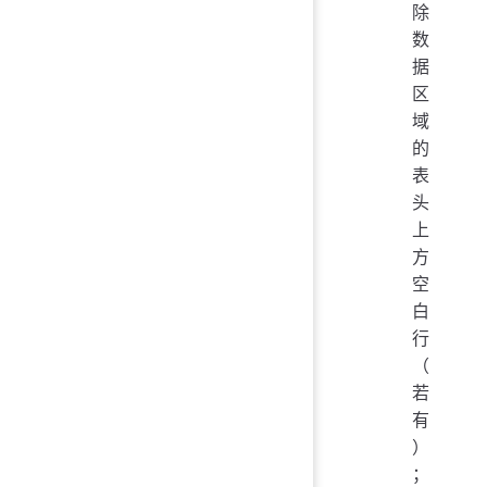
除
数
据
区
域
的
表
头
上
方
空
白
行
（
若
有
）
；