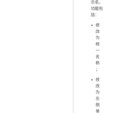
示名，
功能包
括：
修
改
为
统
一
名
称
；
修
改
为
左
侧
单