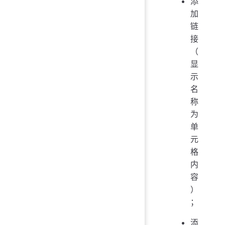
添
加
链
接
（
显
示
名
称
为
单
元
格
内
容
）
；
添