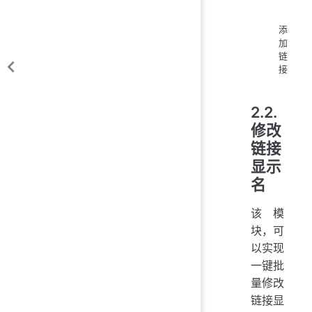
添
加
链
接
2.2.
修改
链接
显示
名
该模
块，可
以实现
一键批
量修改
链接显