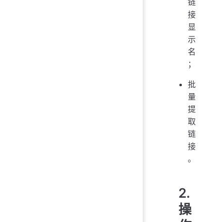
链
接
显
示
名
；
批
量
提
取
链
接
。
2.
操