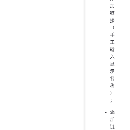
加
链
接
（
手
工
输
入
显
示
名
称
）
；
添
加
链