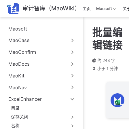
跳
审计智库（MaoWiki）
主页
Maosoft
关
至
主
要
Maosoft
批量编
內
容
MaoCase
辑链接
MaoConfirm
约 248 字
MaoDocs
小于 1 分钟
MaoKit
MaoNav
ExcelEnhancer
目录
保存关闭
名称