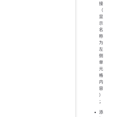
接
（
显
示
名
称
为
左
侧
单
元
格
内
容
）
；
添