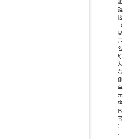
加
链
接
（
显
示
名
称
为
右
侧
单
元
格
内
容
）
。