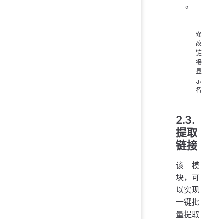
。
修
改
链
接
显
示
名
2.3.
提取
链接
该模
块，可
以实现
一键批
量提取