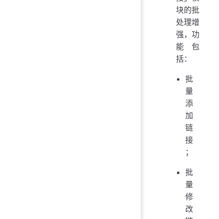
块的批
处理增
强，功
能包
括：
批
量
添
加
链
接
；
批
量
修
改