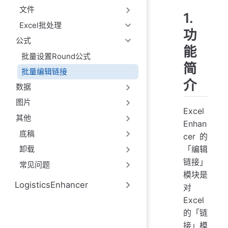
文件
1.
Excel批处理
功
公式
能
批量设置Round公式
简
批量编辑链接
介
数据
图片
Excel
其他
Enhan
底稿
cer 的
「编辑
卸载
链接」
常见问题
模块是
LogisticsEnhancer
对
Excel
的「链
接」模