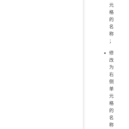
元
格
的
名
称
；
修
改
为
右
侧
单
元
格
的
名
称