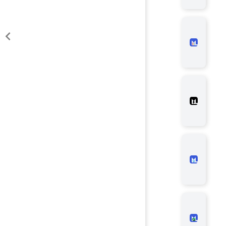
则查
Mao
审计
注册
常用
规库
Mao
审计
手：
注册
师打
审计
箱
Mao
审计
审计
址导
Exce
Exc
计师