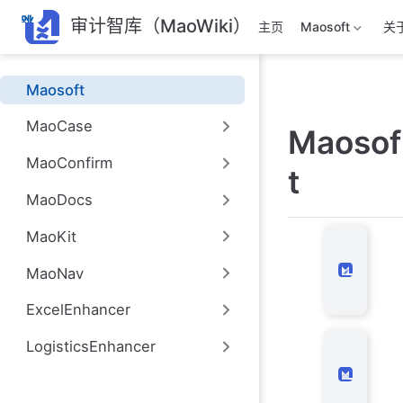
跳
审计智库（MaoWiki）
主页
Maosoft
关
至
主
要
Maosoft
內
容
MaoCase
Maosof
MaoConfirm
t
MaoDocs
Mao
MaoKit
审计
MaoNav
库：
计师
ExcelEnhancer
例库
Mao
LogisticsEnhancer
函证
函证